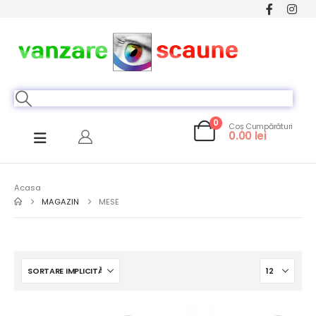
0
Coș Cumpărături
0.00
lei
Acasa
MAGAZIN
MESE