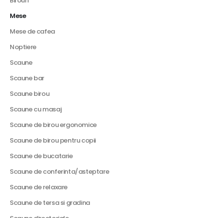
Birouri
Mese
Mese de cafea
Noptiere
Scaune
Scaune bar
Scaune birou
Scaune cu masaj
Scaune de birou ergonomice
Scaune de birou pentru copii
Scaune de bucatarie
Scaune de conferinta/asteptare
Scaune de relaxare
Scaune de tersa si gradina