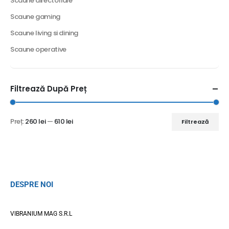
Scaune directoriale
Scaune gaming
Scaune living si dining
Scaune operative
Filtrează După Preț
Preț:
260 lei
—
610 lei
Filtrează
DESPRE NOI
VIBRANIUM MAG S.R.L