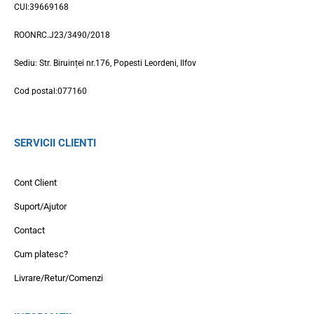
CUI:39669168
ROONRC.J23/3490/2018
Sediu: Str. Biruinței nr.176, Popesti Leordeni, Ilfov
Cod postal:077160
SERVICII CLIENTI
Cont Client
Suport/Ajutor
Contact
Cum platesc?
Livrare/Retur/Comenzi