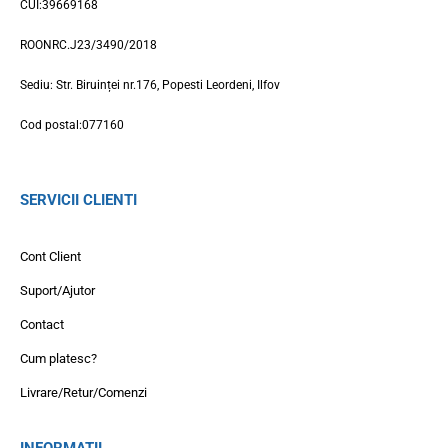
CUI:39669168
ROONRC.J23/3490/2018
Sediu: Str. Biruinței nr.176, Popesti Leordeni, Ilfov
Cod postal:077160
SERVICII CLIENTI
Cont Client
Suport/Ajutor
Contact
Cum platesc?
Livrare/Retur/Comenzi