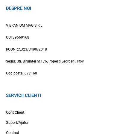
DESPRE NOI
VIBRANIUM MAG S.R.L
CUI:39669168
ROONRC.J23/3490/2018
Sediu: Str. Biruinței nr.176, Popesti Leordeni, Ilfov
Cod postal:077160
SERVICII CLIENTI
Cont Client
Suport/Ajutor
Contact