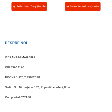
Selectează opțiunile
Selectează opțiunile
DESPRE NOI
VIBRANIUM MAG S.R.L
CUI:39669168
ROONRC.J23/3490/2018
Sediu: Str. Biruinței nr.176, Popesti Leordeni, Ilfov
Cod postal:077160