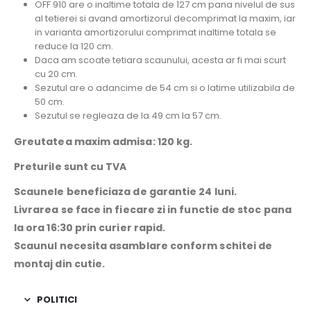
OFF 910 are o inaltime totala de 127 cm pana nivelul de sus
al tetierei si avand amortizorul decomprimat la maxim, iar
in varianta amortizorului comprimat inaltime totala se
reduce la 120 cm.
Daca am scoate tetiara scaunului, acesta ar fi mai scurt
cu 20 cm.
Sezutul are o adancime de 54 cm si o latime utilizabila de
50 cm.
Sezutul se regleaza de la 49 cm la 57 cm.
Greutatea maxim admisa: 120 kg.
Preturile sunt cu TVA
Scaunele beneficiaza de garantie 24 luni.
Livrarea se face in fiecare zi in functie de stoc pana
la ora 16:30 prin curier rapid.
Scaunul necesita asamblare conform schitei de
montaj din cutie.
POLITICI