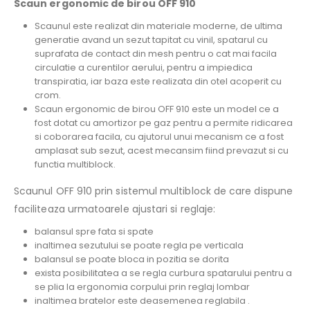
Scaun ergonomic de birou OFF 910
Scaunul este realizat din materiale moderne, de ultima
generatie avand un sezut tapitat cu vinil, spatarul cu
suprafata de contact din mesh pentru o cat mai facila
circulatie a curentilor aerului, pentru a impiedica
transpiratia, iar baza este realizata din otel acoperit cu
crom.
Scaun ergonomic de birou OFF 910 este un model ce a
fost dotat cu amortizor pe gaz pentru a permite ridicarea
si coborarea facila, cu ajutorul unui mecanism ce a fost
amplasat sub sezut, acest mecansim fiind prevazut si cu
functia multiblock.
Scaunul OFF 910 prin sistemul multiblock de care dispune
faciliteaza urmatoarele ajustari si reglaje:
balansul spre fata si spate
inaltimea sezutului se poate regla pe verticala
balansul se poate bloca in pozitia se dorita
exista posibilitatea a se regla curbura spatarului pentru a
se plia la ergonomia corpului prin reglaj lombar
inaltimea bratelor este deasemenea reglabila .