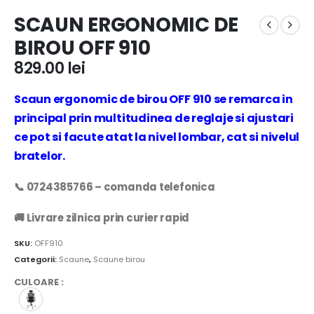
SCAUN ERGONOMIC DE
BIROU OFF 910
829.00
lei
Scaun ergonomic de birou OFF 910 se remarca in
principal prin multitudinea de reglaje si ajustari
ce pot si facute atat la nivel lombar, cat si nivelul
bratelor.
📞 0724385766 – comanda telefonica
🚚 Livrare zilnica prin curier rapid
SKU:
OFF910
Categorii:
Scaune
,
Scaune birou
CULOARE
: