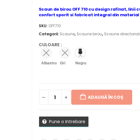
Scaun de birou OFF 710 cu design rafinat, linii
confort sporit si fabricat integral din material 
SKU:
OFF710
Categorii:
Scaune
,
Scaune birou
,
Scaune directorial
CULOARE
:
Albastru
Gri
Negru
ADAUGĂ ÎN COȘ
Pune o Intrebare