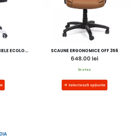
SCAUN DE BIROU OFF 332 DIN PIELE ECOLOGICA
SCAUNE ERGONOMICE OFF 356
648.00
lei
În stoc
le
Selectează opțiunile
DIA