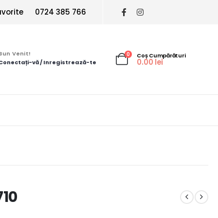
vorite
0724 385 766
Bun Venit!
0
Coș Cumpărături
0.00
lei
Conectați-vă / Inregistrează-te
710