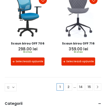
Scaun birou OFF 706
Scaun birou OFF 716
298.00
lei
359.00
lei
În stoc
În stoc
Selectează opțiunile
Selectează opțiunile
…
1
2
14
15
Categorii