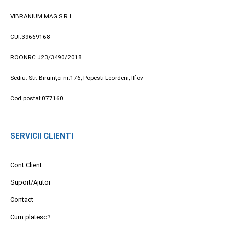
VIBRANIUM MAG S.R.L
CUI:39669168
ROONRC.J23/3490/2018
Sediu: Str. Biruinței nr.176, Popesti Leordeni, Ilfov
Cod postal:077160
SERVICII CLIENTI
Cont Client
Suport/Ajutor
Contact
Cum platesc?