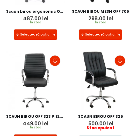
Scaun birou ergonomic OFF 906
SCAUN BIROU MESH OFF 705
487.00
lei
298.00
lei
În stoc
În stoc
Selectează opțiunile
Selectează opțiunile
SCAUN BIROU OFF 323 PIELE ECOLOGICA
SCAUN BIROU OFF 325
449.00
lei
500.00
lei
Stoc epuizat
În stoc