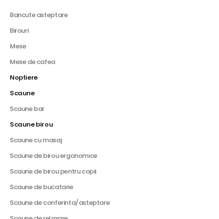
Bancute asteptare
Birouri
Mese
Mese de cafea
Noptiere
Scaune
Scaune bar
Scaune birou
Scaune cu masaj
Scaune de birou ergonomice
Scaune de birou pentru copii
Scaune de bucatarie
Scaune de conferinta/asteptare
Scaune de relaxare