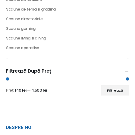
Scaune de tersa si gradina
Scaune directoriale
Scaune gaming
Scaune living si dining
Scaune operative
Filtrează După Preț
Preț:
140 lei
—
4,500 lei
Filtrează
DESPRE NOI