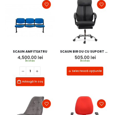
SCAUN AMFITEATRU
SCAUN BIROU CU SUPORT PICIOARE OFF 321
4,500.00
lei
505.00
lei
În stoc
În stoc
Selectează opțiunile
Adaugă în coș