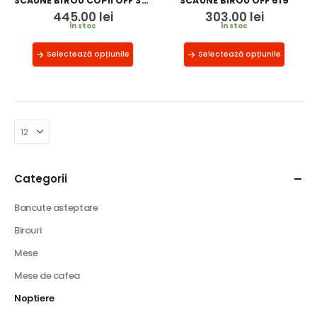
SCAUNE BIROU COPII OFF 328
SCAUNE BIROU OFF 619
445.00
lei
303.00
lei
În stoc
În stoc
Selectează opțiunile
Selectează opțiunile
Categorii
Bancute asteptare
Birouri
Mese
Mese de cafea
Noptiere