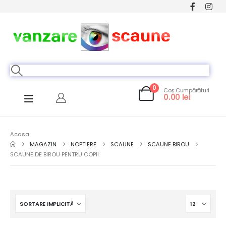
0
Coș Cumpărături
0.00
lei
Acasa
MAGAZIN
NOPTIERE
SCAUNE
SCAUNE BIROU
SCAUNE DE BIROU PENTRU COPII