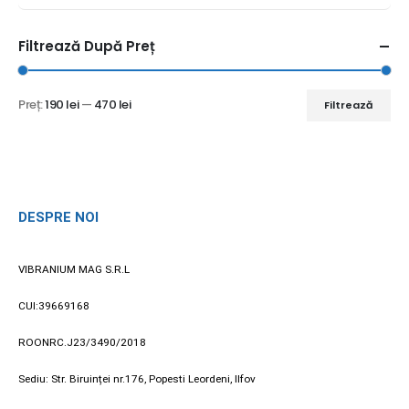
Filtrează După Preț
Preț:
190 lei
—
470 lei
Filtrează
DESPRE NOI
VIBRANIUM MAG S.R.L
CUI:39669168
ROONRC.J23/3490/2018
Sediu: Str. Biruinței nr.176, Popesti Leordeni, Ilfov