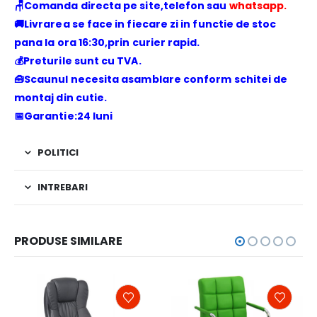
🪑Comanda directa pe site,telefon sau
whatsapp.
🚚Livrarea se face in fiecare zi in functie de stoc
pana la ora 16:30,prin curier rapid.
💰Preturile sunt cu TVA.
🧰Scaunul necesita asamblare conform schitei de
montaj din cutie.
📅Garantie:24 luni
POLITICI
INTREBARI
PRODUSE SIMILARE