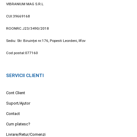
VIBRANIUM MAG S.R.L
CUI:39669168
ROONRC.J23/3490/2018
Sediu: Str. Biruinței nr.176, Popesti Leordeni, Ilfov
Cod postal:077160
SERVICII CLIENTI
Cont Client
Suport/Ajutor
Contact
Cum platesc?
Livrare/Retur/Comenzi