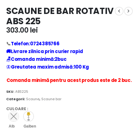
SCAUNE DE BAR ROTATIV
ABS 225
303.00
lei
📞
Telefon:0724385766
🚚Livrare zilnica prin curier rapid
🪑
Comanda minimă:2buc
🦋
Greutatea maxim admisă:100 Kg
C
omanda minimă pentru acest produs este de 2 buc.
SKU:
ABS225
Categorii:
Scaune
,
Scaune bar
CULOARE
:
Alb
Galben