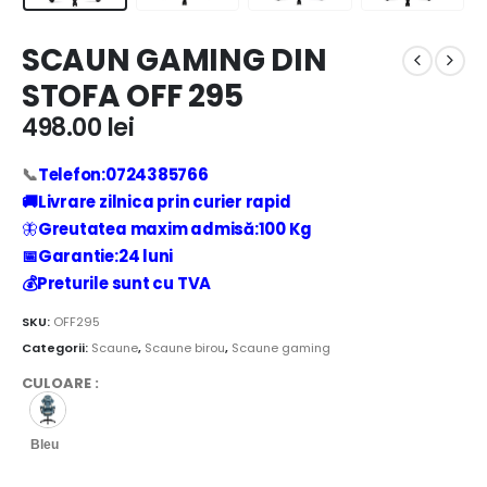
SCAUN GAMING DIN
STOFA OFF 295
498.00
lei
📞
Telefon:0724385766
🚚Livrare zilnica prin curier rapid
🦋
Greutatea maxim admisă:100 Kg
📅Garantie:24 luni
💰Preturile sunt cu TVA
SKU:
OFF295
Categorii:
Scaune
,
Scaune birou
,
Scaune gaming
CULOARE
:
Bleu