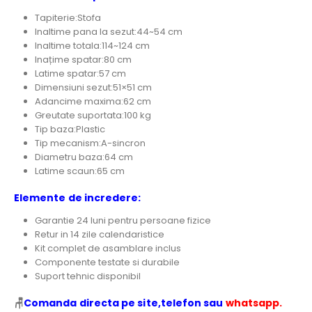
Tapiterie:Stofa
Inaltime pana la sezut:44~54 cm
Inaltime totala:114~124 cm
Inațime spatar:80 cm
Latime spatar:57 cm
Dimensiuni sezut:51×51 cm
Adancime maxima:62 cm
Greutate suportata:100 kg
Tip baza:Plastic
Tip mecanism:A-sincron
Diametru baza:64 cm
Latime scaun:65 cm
Elemente de incredere:
Garantie 24 luni pentru persoane fizice
Retur in 14 zile calendaristice
Kit complet de asamblare inclus
Componente testate si durabile
Suport tehnic disponibil
🪑
Comanda directa pe site,telefon sau
whatsapp.