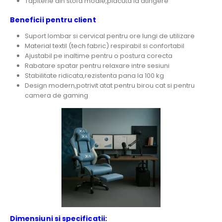
Tapiterie din stofa moale,placuta la atingere
Beneficii pentru client
Suport lombar si cervical pentru ore lungi de utilizare
Material textil (tech fabric) respirabil si confortabil
Ajustabil pe inaltime pentru o postura corecta
Rabatare spatar pentru relaxare intre sesiuni
Stabilitate ridicata,rezistenta pana la 100 kg
Design modern,potrivit atat pentru birou cat si pentru
camera de gaming
Dimensiuni si specificatii: