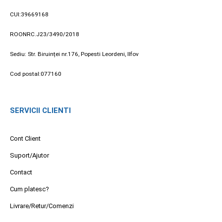
CUI:39669168
ROONRC.J23/3490/2018
Sediu: Str. Biruinței nr.176, Popesti Leordeni, Ilfov
Cod postal:077160
SERVICII CLIENTI
Cont Client
Suport/Ajutor
Contact
Cum platesc?
Livrare/Retur/Comenzi