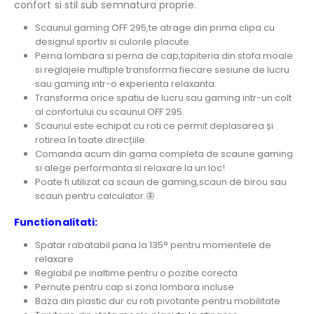
confort si stil sub semnatura proprie.
Scaunul gaming OFF 295,te atrage din prima clipa cu
designul sportiv si culorile placute.
Perna lombara si perna de cap,tapiteria din stofa moale
si reglajele multiple transforma fiecare sesiune de lucru
sau gaming intr-o experienta relaxanta.
Transforma orice spatiu de lucru sau gaming intr-un colt
al confortului cu scaunul OFF 295.
Scaunul este echipat cu roti ce permit deplasarea și
rotirea în toate direcțiile.
Comanda acum din gama completa de scaune gaming
si alege performanta si relaxare la un loc!
Poate fi utilizat ca scaun de gaming,scaun de birou sau
scaun pentru calculator.🦋
Functionalitati:
Spatar rabatabil pana la 135° pentru momentele de
relaxare
Reglabil pe inaltime pentru o pozitie corecta
Pernute pentru cap si zona lombara incluse
Baza din plastic dur cu roti pivotante pentru mobilitate