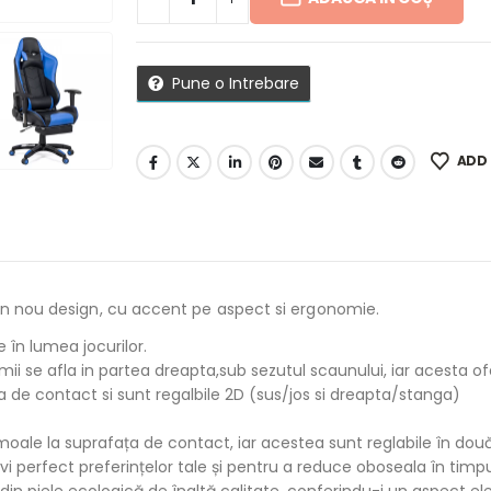
Pune o Intrebare
ADD 
n nou design, cu accent pe aspect si ergonomie.
 în lumea jocurilor.
ii se afla in partea dreapta,sub sezutul scaunului, iar acesta of
a de contact si sunt regalbile 2D (sus/jos si dreapta/stanga)
ale la suprafața de contact, iar acestea sunt reglabile în două 
rivi perfect preferințelor tale și pentru a reduce oboseala în timp
din piele ecologică de înaltă calitate, conferindu-i un aspect ele