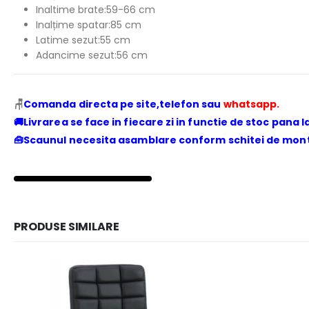
Inaltime brate:59-66 cm
Inalțime spatar:85 cm
Latime sezut:55 cm
Adancime sezut:56 cm
🪑
Comanda directa pe site,telefon sau
whatsapp.
🚚Livrarea se face in fiecare zi in functie de stoc pana la
🧰Scaunul necesita asamblare conform schitei de monta
PRODUSE SIMILARE