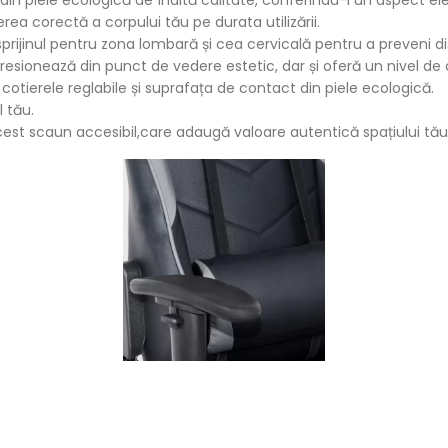
erea corectă a corpului tău pe durata utilizării.
sprijinul pentru zona lombară și cea cervicală pentru a preveni di
sionează din punct de vedere estetic, dar și oferă un nivel de c
cotierele reglabile și suprafața de contact din piele ecologică.
 tău.
t scaun accesibil,care adaugă valoare autentică spațiului tău 