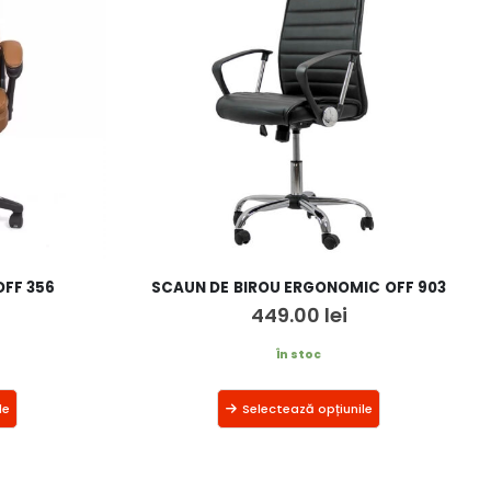
FF 356
SCAUN DE BIROU ERGONOMIC OFF 903
449.00
lei
În stoc
le
Selectează opțiunile