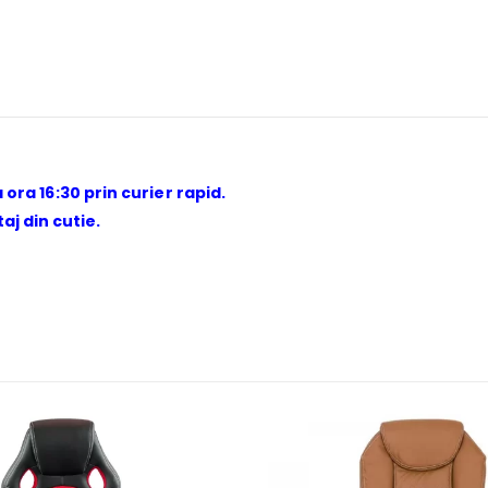
 ora 16:30 prin curier rapid.
j din cutie.