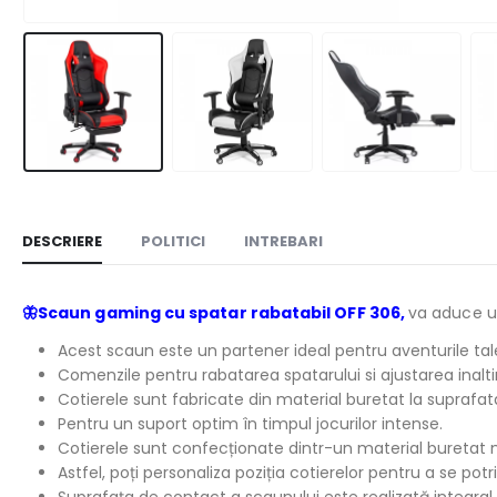
DESCRIERE
POLITICI
INTREBARI
🦋Scaun gaming cu spatar rabatabil OFF 306,
va aduce u
Acest scaun este un partener ideal pentru aventurile tale
Comenzile pentru rabatarea spatarului si ajustarea inaltim
Cotierele sunt fabricate din material buretat la suprafat
Pentru un suport optim în timpul jocurilor intense.
Cotierele sunt confecționate dintr-un material buretat mo
Astfel, poți personaliza poziția cotierelor pentru a se pot
Suprafața de contact a scaunului este realizată integral 