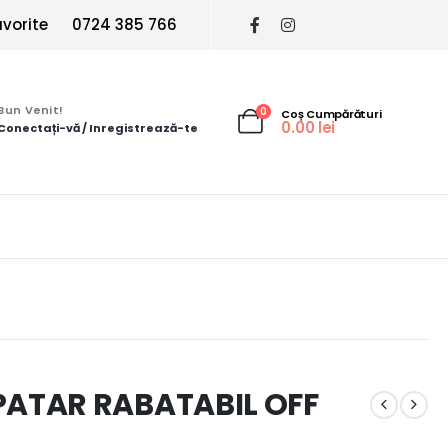
vorite
0724 385 766
Bun Venit!
0
Coș Cumpărături
0.00
lei
Conectați-vă / Inregistrează-te
ATAR RABATABIL OFF