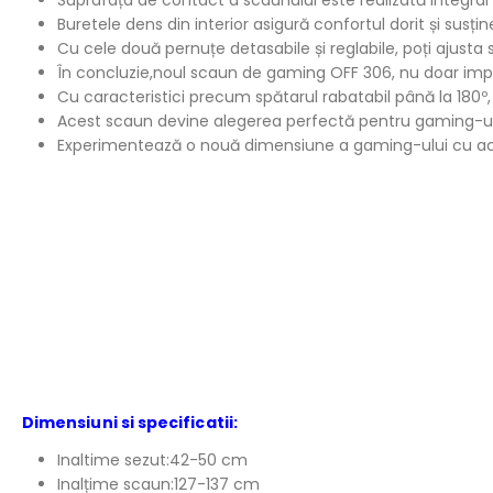
Buretele dens din interior asigură confortul dorit și susțin
Cu cele două pernuțe detasabile și reglabile, poți ajusta 
În concluzie,noul scaun de gaming OFF 306, nu doar impre
Cu caracteristici precum spătarul rabatabil până la 180º, 
Acest scaun devine alegerea perfectă pentru gaming-ul
Experimentează o nouă dimensiune a gaming-ului cu aces
Dimensiuni si specificatii:
Inaltime sezut:42-50 cm
Inalțime scaun:127-137 cm