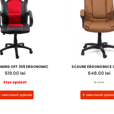
MING OFF 309 ERGONOMIC
SCAUNE ERGONOMICE O
519.00
lei
648.00
lei
Stoc epuizat
În stoc
Selectează opțiunile
Selectează opțiuni