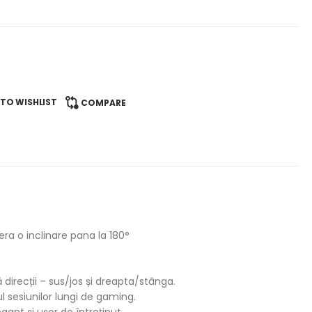
TO WISHLIST
COMPARE
era o inclinare pana la 180°
direcții – sus/jos și dreapta/stânga.
ul sesiunilor lungi de gaming.
gant și ușor de întreținut