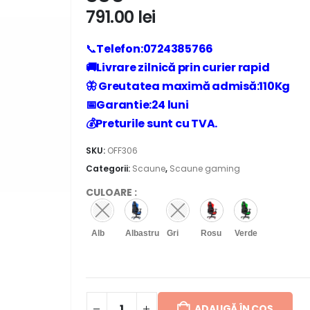
791.00
lei
📞
Telefon:0724385766
🚚Livrare zilnică prin curier rapid
🦋 Greutatea maximă admisă:110Kg
📅Garantie:24 luni
💰Preturile sunt cu TVA.
SKU:
OFF306
Categorii:
Scaune
,
Scaune gaming
CULOARE
:
Alb
Albastru
Gri
Rosu
Verde
ADAUGĂ ÎN COȘ