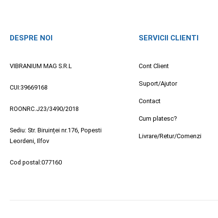
DESPRE NOI
SERVICII CLIENTI
VIBRANIUM MAG S.R.L
Cont Client
Suport/Ajutor
CUI:39669168
Contact
ROONRC.J23/3490/2018
Cum platesc?
Sediu: Str. Biruinței nr.176, Popesti
Livrare/Retur/Comenzi
Leordeni, Ilfov
Cod postal:077160