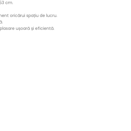
 53 cm.
nt oricărui spațiu de lucru.
ă.
plasare ușoară și eficientă.