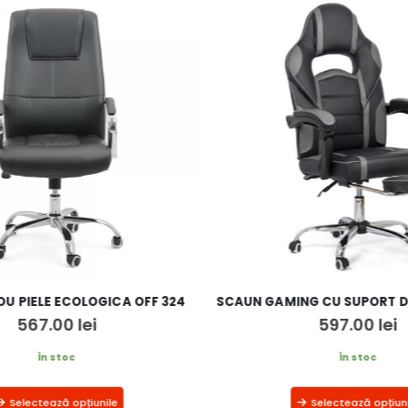
U PIELE ECOLOGICA OFF 324
567.00
lei
597.00
lei
În stoc
În stoc
Selectează opțiunile
Selectează opțiuni