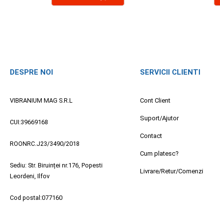
DESPRE NOI
SERVICII CLIENTI
VIBRANIUM MAG S.R.L
Cont Client
Suport/Ajutor
CUI:39669168
Contact
ROONRC.J23/3490/2018
Cum platesc?
Sediu: Str. Biruinței nr.176, Popesti
Livrare/Retur/Comenzi
Leordeni, Ilfov
Cod postal:077160