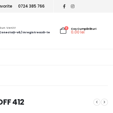
vorite
0724 385 766
Bun Venit!
0
Coș Cumpărături
0.00
lei
Conectați-vă / Inregistrează-te
FF 412