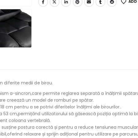
ADD 
în diferite medii de birou.
sm a-sincron,care permite reglarea separată a înălțimii spătarulu
 care creează un model de romburi pe spătar.
8 cm pentru a se potrivi diferitelor înălțimi ale birourilor..
a 53 cm,permițând utilizatorului să găsească poziția optimă la b
cient coloana vertebrală.
 susține postura corectă și pentru a reduce tensiunea muscular
l,oferind relaxare și sprijin adițional pentru utilizare pe parcursul 