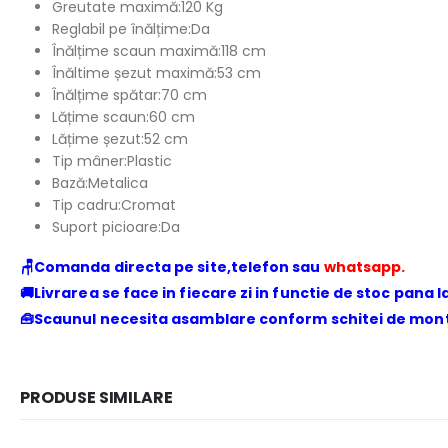
Greutate maximă:120 Kg
Reglabil pe înălțime:Da
Înălțime scaun maximă:118 cm
Înăltime șezut maximă:53 cm
Înălțime spătar:70 cm
Lățime scaun:60 cm
Lățime șezut:52 cm
Tip mâner:Plastic
Bază:Metalica
Tip cadru:Cromat
Suport picioare:Da
🪑Comanda directa pe site,telefon sau
whatsapp.
🚚Livrarea se face in fiecare zi in functie de stoc pana la
🧰Scaunul necesita asamblare conform schitei de monta
PRODUSE SIMILARE