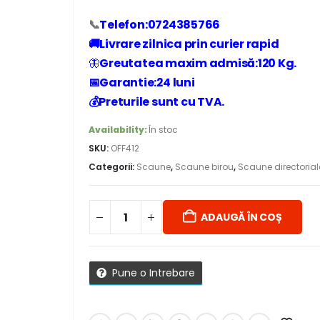
📞
Telefon:0724385766
🚚Livrare zilnica prin curier rapid
🦋
Greutatea maxim admisă:120 Kg.
📅Garantie:24 luni
💰Preturile sunt cu TVA.
Availability:
În stoc
SKU:
OFF412
Categorii:
Scaune
,
Scaune birou
,
Scaune directorial
ADAUGĂ ÎN COȘ
Pune o Intrebare