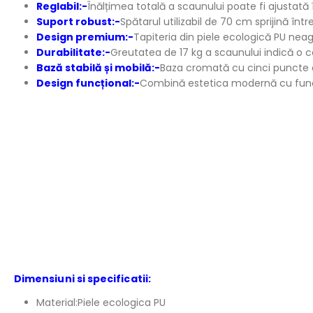
Reglabil:-
Înălțimea totală a scaunului poate fi ajustată în
Suport robust:-
Spătarul utilizabil de 70 cm sprijină în
Design premium:-
Tapiteria din piele ecologică PU nea
Durabilitate:-
Greutatea de 17 kg a scaunului indică o con
Bază stabilă și mobilă:-
Baza cromată cu cinci puncte de 
Design funcțional:-
Combină estetica modernă cu funcț
Dimensiuni si specificatii:
Material:Piele ecologica PU