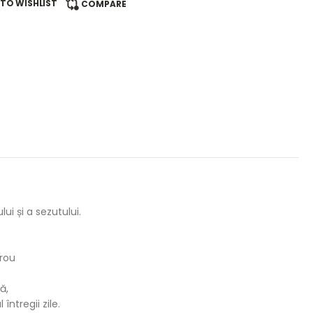
TO WISHLIST
COMPARE
i și a sezutului.
irou
ă,
întregii zile.