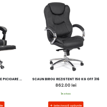
SCAUN GAMING CU SUPORT DE PICIOARE OFF 302
SCAUN BIROU REZISTENT 150 KG OFF 316
862.00
lei
În stoc
le
Selectează opțiunile