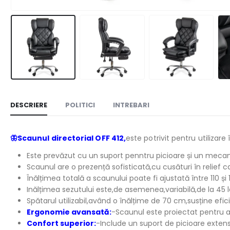
DESCRIERE
POLITICI
INTREBARI
🦋Scaunul directorial OFF 412
,
este potrivit pentru utilizare 
Este prevăzut cu un suport penntru picioare și un mecani
Scaunul are o prezență sofisticată,cu cusături în relief
Înălțimea totală a scaunului poate fi ajustată între 110 și 11
Inălțimea sezutului este,de asemenea,variabilă,de la 45 l
Spătarul utilizabil,având o înălțime de 70 cm,susține efi
Ergonomie avansată:
-Scaunul este proiectat pentru a
Confort superior:
-Include un suport de picioare extensibi