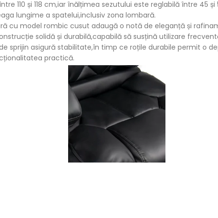
tre 110 și 118 cm,iar înălțimea sezutului este reglabilă între 45 și
treaga lungime a spatelui,inclusiv zona lombară.
gră cu model rombic cusut adaugă o notă de eleganță și rafiname
strucție solidă și durabilă,capabilă să susțină utilizare frecvent
sprijin asigură stabilitate,în timp ce roțile durabile permit o de
ionalitatea practică.