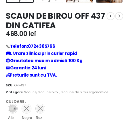
SCAUN DE BIROU OFF 437
DIN CATIFEA
468.00
lei
📞
Telefon:0724385766
🚚Livrare zilnica prin curier rapid
🦋Greutatea maxim admisă:100 Kg
📅Garantie:24 luni
💰Preturile sunt cu TVA.
SKU:
OFF437
Categorii:
Scaune
,
Scaune birou
,
Scaune de birou ergonomice
CULOARE
:
Alb
Negru
Roz