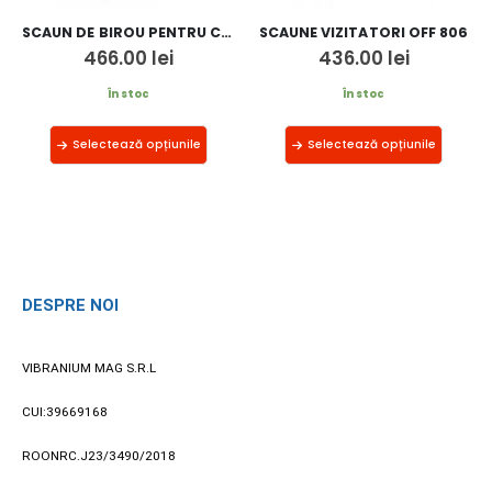
SCAUN DE BIROU PENTRU COPII OFF 328V
SCAUNE VIZITATORI OFF 806
466.00
lei
436.00
lei
În stoc
În stoc
Selectează opțiunile
Selectează opțiunile
DESPRE NOI
VIBRANIUM MAG S.R.L
CUI:39669168
ROONRC.J23/3490/2018