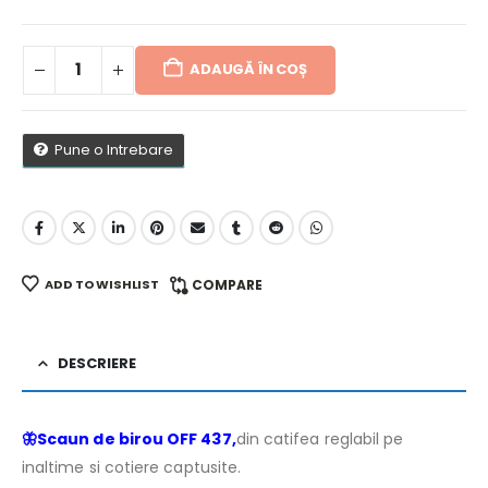
ADAUGĂ ÎN COȘ
Pune o Intrebare
ADD TO WISHLIST
COMPARE
DESCRIERE
🦋
Scaun de birou OFF 437
,
din catifea reglabil pe
inaltime si cotiere captusite.