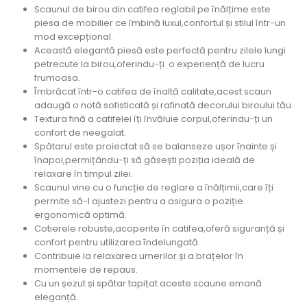
Scaunul de birou din catifea reglabil pe înălțime este
piesa de mobilier ce îmbină luxul,confortul și stilul într-un
mod excepțional.
Această elegantă piesă este perfectă pentru zilele lungi
petrecute la birou,oferindu-ți o experiență de lucru
frumoasa.
Îmbrăcat într-o catifea de înaltă calitate,acest scaun
adaugă o notă sofisticată și rafinată decorului biroului tău.
Textura fină a catifelei îți învăluie corpul,oferindu-ți un
confort de neegalat.
Spătarul este proiectat să se balanseze ușor înainte și
înapoi,permițându-ți să găsești poziția ideală de
relaxare în timpul zilei.
Scaunul vine cu o funcție de reglare a înălțimii,care îți
permite să-l ajustezi pentru a asigura o poziție
ergonomică optimă.
Cotierele robuste,acoperite în catifea,oferă siguranță și
confort pentru utilizarea îndelungată.
Contribuie la relaxarea umerilor și a brațelor în
momentele de repaus.
Cu un șezut și spătar tapițat aceste scaune emană
eleganță.