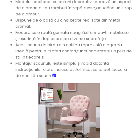
Modelul capitonat cu butoni decorativi creează un aspect
de diamante sau romburi întrepătrunse,aducând un strop
de glamour.
Dispune de o bază cu cinci brațe realizate din metal
cromat.
Fiecare cu o roată gumata neagră,oferindu-ți mobilitate
și ușurință în deplasare pe diverse suprafețe
Acest scaun de birou din catifea reprezintă alegerea
ideală pentru a-ți oferi confort,funcționalitate și un plus de
stil în fiecare zi.
Montajul scaunului este simplu și rapid datorită
instrucțiunilor clare incluse,astfel încât să te poți bucura
de noul tău scaun.
🦋