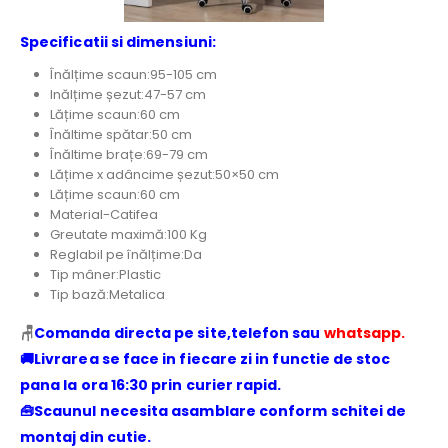
Specificatii si dimensiuni:
Înălțime scaun:95-105 cm
Inălțime șezut:47-57 cm
Lățime scaun:60 cm
Înăltime spătar:50 cm
Înăltime brațe:69-79 cm
Lățime x adâncime șezut:50×50 cm
Lățime scaun:60 cm
Material-Catifea
Greutate maximă:100 Kg
Reglabil pe înălțime:Da
Tip mâner:Plastic
Tip bază:Metalica
🪑
Comanda directa pe site,telefon sau
whatsapp.
🚚Livrarea se face in fiecare zi in functie de stoc
pana la ora 16:30 prin curier rapid.
🧰Scaunul necesita asamblare conform schitei de
montaj din cutie.