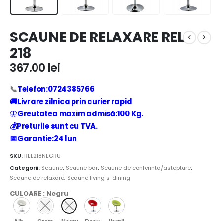
SCAUNE DE RELAXARE REL
218
367.00
lei
📞
Telefon:0724385766
🚚Livrare zilnica prin curier rapid
🦋
Greutatea maxim admisă:100 Kg.
💰
Preturile sunt cu TVA.
📅Garantie:24 lun
SKU:
REL218NEGRU
Categorii:
Scaune
,
Scaune bar
,
Scaune de conferinta/asteptare
,
Scaune de relaxare
,
Scaune living si dining
CULOARE
:
Negru