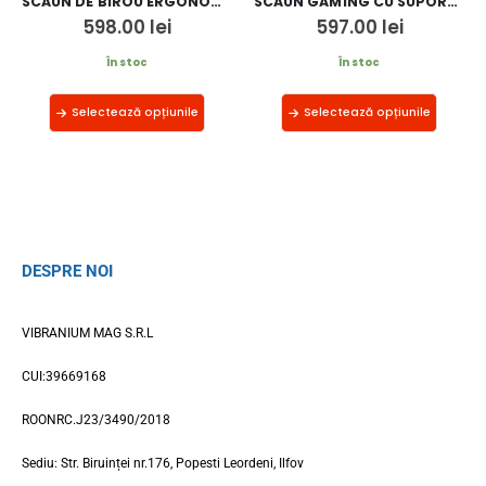
SCAUN DE BIROU ERGONOMIC SI SUPORT DE PICIOARE OFF 927
SCAUN GAMING CU SUPORT DE PICIOARE OFF 302
598.00
lei
597.00
lei
În stoc
În stoc
Selectează opțiunile
Selectează opțiunile
DESPRE NOI
VIBRANIUM MAG S.R.L
CUI:39669168
ROONRC.J23/3490/2018
Sediu: Str. Biruinței nr.176, Popesti Leordeni, Ilfov