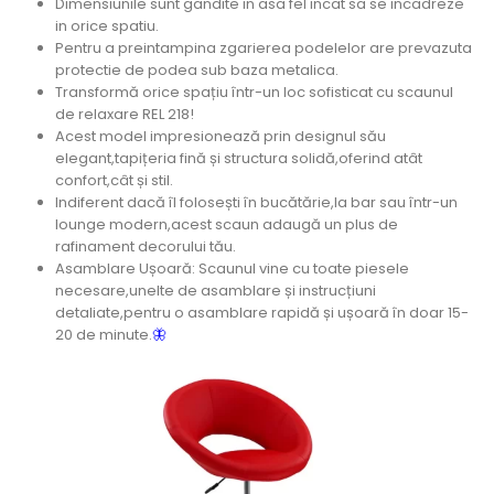
Dimensiunile sunt gandite in asa fel incat sa se incadreze
in orice spatiu.
Pentru a preintampina zgarierea podelelor are prevazuta
protectie de podea sub baza metalica.
Transformă orice spațiu într-un loc sofisticat cu scaunul
de relaxare REL 218!
Acest model impresionează prin designul său
elegant,tapițeria fină și structura solidă,oferind atât
confort,cât și stil.
Indiferent dacă îl folosești în bucătărie,la bar sau într-un
lounge modern,acest scaun adaugă un plus de
rafinament decorului tău.
Asamblare Ușoară: Scaunul vine cu toate piesele
necesare,unelte de asamblare și instrucțiuni
detaliate,pentru o asamblare rapidă și ușoară în doar 15-
20 de minute.
🦋