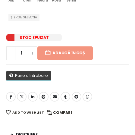
Alb
Crem
Negru
Rosu
Vernil
ȘTERGE SELECȚIA
STOC EPUIZAT
ADAUGĂ ÎN COȘ
Pune o Intrebare
ADD TO WISHLIST
COMPARE
DESCRIERE