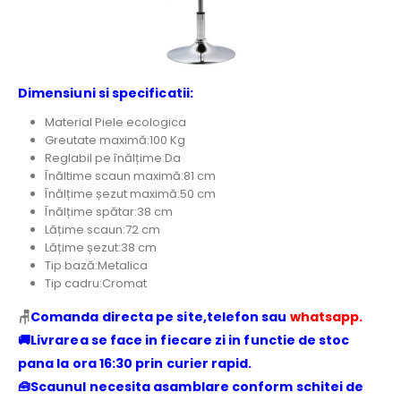
Dimensiuni si specificatii:
Material Piele ecologica
Greutate maximă:100 Kg
Reglabil pe înălțime:Da
Înăltime scaun maximă:81 cm
Înălțime șezut maximă:50 cm
Înălțime spătar:38 cm
Lățime scaun:72 cm
Lățime șezut:38 cm
Tip bază:Metalica
Tip cadru:Cromat
🪑
Comanda directa pe site,telefon sau
whatsapp.
🚚
Livrarea se face in fiecare zi in functie de stoc
pana la ora 16:30 prin curier rapid.
🧰
Scaunul necesita asamblare conform schitei de