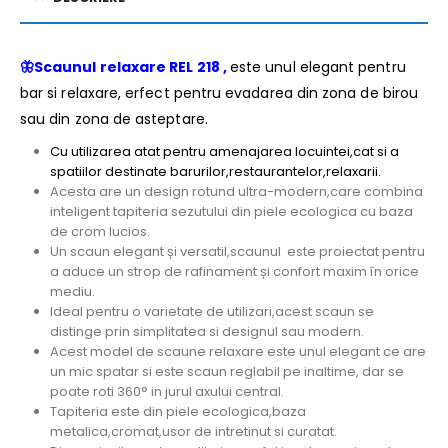
🦋
Scaunul relaxare REL 218 ,
este unul elegant pentru
bar si relaxare, erfect pentru evadarea din zona de birou
sau din zona de asteptare.
Cu utilizarea atat pentru amenajarea locuintei,cat si a
spatiilor destinate barurilor,restaurantelor,relaxarii.
Acesta are un design rotund ultra-modern,care combina
inteligent tapiteria sezutului din piele ecologica cu baza
de crom lucios.
Un scaun elegant și versatil,scaunul este proiectat pentru
a aduce un strop de rafinament și confort maxim în orice
mediu.
Ideal pentru o varietate de utilizari,acest scaun se
distinge prin simplitatea si designul sau modern.
Acest model de scaune relaxare este unul elegant ce are
un mic spatar si este scaun reglabil pe inaltime, dar se
poate roti 360° in jurul axului central.
Tapiteria este din piele ecologica,baza
metalica,cromat,usor de intretinut si curatat.