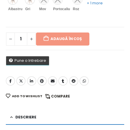
+ 1 more
Albastru
Gri
Mov
Portocaliu
Roz
ADAUGĂ ÎN COȘ
Pune o Intrebare
ADD TO WISHLIST
COMPARE
DESCRIERE