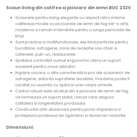
Scaun living din catifea si picioare din lemn BUC 232V
Scaunele pentru living elegante cu aspect retro imbina
catifeaua moale cu picioarele de lemn de fag intr-o arta
moderna si raman in tendinte pentru o lunga perioada de
timp.
Sunt practice si multifunctionale, ele fiind perfecte pentru
bucatarie, sufragerie, zona de receptie sau chiar si
cafenele, pub-uri, restaurante.
Spatarul confortbil curbat ergonomic ofera un suport
excelent pentru orice utilizator.
Ingrijire usoara, o alta caracteristica pro ale scaunelor de
sufragerie, datorita suprafetei durabile, murdaria poate fi
curatat cu usurinta cu ajutorul unei carpe umede.
Cadrul robust este alcatuit din 4 picioare din lemn de fag
ce formeaza un suport stabil, robust care asigura
calitatea si longevitatea produsului.
Constructia anti-alunecare pentru picior impiedica si
protejeaza podeaua de zgarieturi si alunecari nedorite.
Dimensiuni: