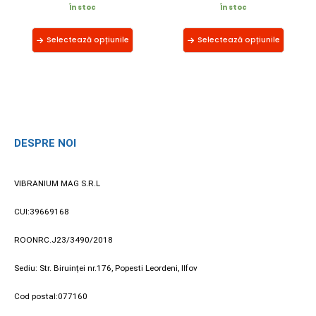
În stoc
În stoc
Selectează opțiunile
Selectează opțiunile
DESPRE NOI
VIBRANIUM MAG S.R.L
CUI:39669168
ROONRC.J23/3490/2018
Sediu: Str. Biruinței nr.176, Popesti Leordeni, Ilfov
Cod postal:077160