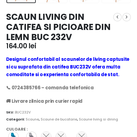
SCAUN LIVING DIN
CATIFEA SI PICIOARE DIN
LEMN BUC 232V
164.00
lei
Designul confortabil al scaunelor de living captusite
si cu suprafata din catifea BUC232V ofera multa
comoditate si o experienta confortabila de stat.
📞 0724385766 – comanda telefonica
🚚 Livrare zilnica prin curier rapid
SKU:
BUC232V
Categorii:
Scaune
,
Scaune de bucatarie
,
Scaune living si dining
CULOARE
: