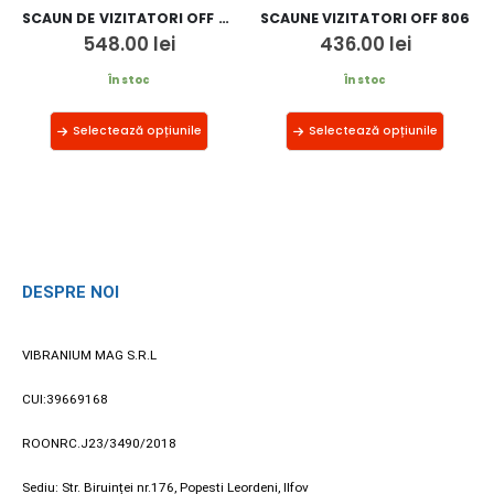
SCAUN DE VIZITATORI OFF 8117
SCAUNE VIZITATORI OFF 806
548.00
lei
436.00
lei
În stoc
În stoc
Selectează opțiunile
Selectează opțiunile
DESPRE NOI
VIBRANIUM MAG S.R.L
CUI:39669168
ROONRC.J23/3490/2018
Sediu: Str. Biruinței nr.176, Popesti Leordeni, Ilfov