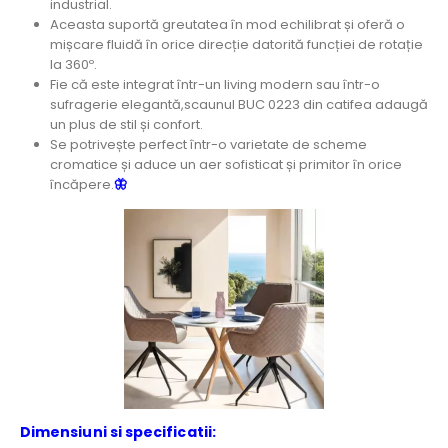
industrial.
Aceasta suportă greutatea în mod echilibrat și oferă o
mișcare fluidă în orice direcție datorită funcției de rotație
la 360º.
Fie că este integrat într-un living modern sau într-o
sufragerie elegantă,scaunul BUC 0223 din catifea adaugă
un plus de stil și confort.
Se potrivește perfect într-o varietate de scheme
cromatice și aduce un aer sofisticat și primitor în orice
încăpere.
🦋
Dimensiuni si specificatii: