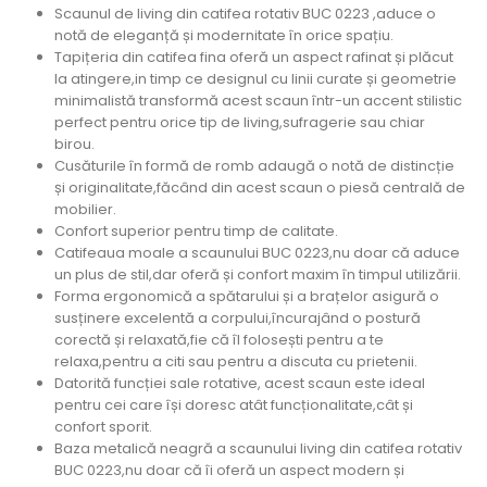
Scaunul de living din catifea rotativ BUC 0223 ,aduce o
notă de eleganță și modernitate în orice spațiu.
Tapițeria din catifea fina oferă un aspect rafinat și plăcut
la atingere,in timp ce designul cu linii curate și geometrie
minimalistă transformă acest scaun într-un accent stilistic
perfect pentru orice tip de living,sufragerie sau chiar
birou.
Cusăturile în formă de romb adaugă o notă de distincție
și originalitate,făcând din acest scaun o piesă centrală de
mobilier.
Confort superior pentru timp de calitate.
Catifeaua moale a scaunului BUC 0223,nu doar că aduce
un plus de stil,dar oferă și confort maxim în timpul utilizării.
Forma ergonomică a spătarului și a brațelor asigură o
susținere excelentă a corpului,încurajând o postură
corectă și relaxată,fie că îl folosești pentru a te
relaxa,pentru a citi sau pentru a discuta cu prietenii.
Datorită funcției sale rotative, acest scaun este ideal
pentru cei care își doresc atât funcționalitate,cât și
confort sporit.
Baza metalică neagră a scaunului living din catifea rotativ
BUC 0223,nu doar că îi oferă un aspect modern și