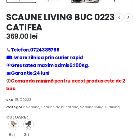
SCAUNE LIVING BUC 0223
CATIFEA
369.00
lei
📞
Telefon:0724385766
🚚Livrare zilnica prin curier rapid
🦋
Greutatea maxim admisă:100Kg.
📅Garantie:24 luni
🦋
Comanda minimă pentru acest produs este de 2
buc.
SKU:
BUC0223
Categorii:
Scaune
,
Scaune de bucatarie
,
Scaune living si dining
CULOARE
:
Bej
Gri