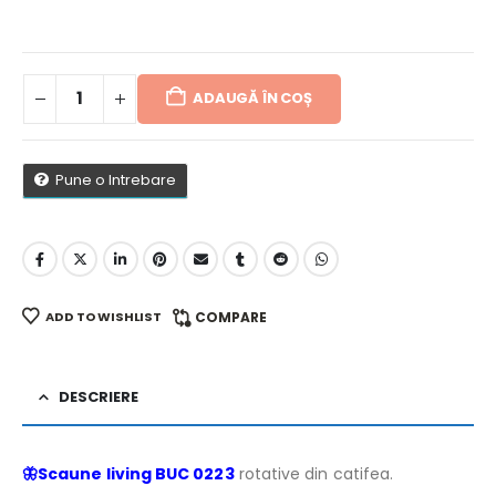
ADAUGĂ ÎN COȘ
Pune o Intrebare
ADD TO WISHLIST
COMPARE
DESCRIERE
🦋
Scaune living BUC 0223
rotative din catifea.