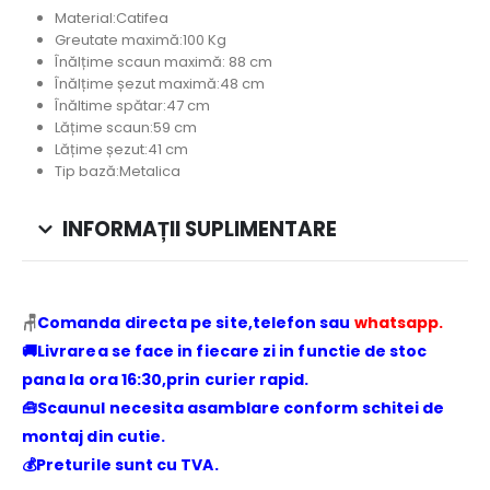
Material:Catifea
Greutate maximă:100 Kg
Înălțime scaun maximă: 88 cm
Înălțime șezut maximă:48 cm
Înăltime spătar:47 cm
Lățime scaun:59 cm
Lățime șezut:41 cm
Tip bază:Metalica
INFORMAȚII SUPLIMENTARE
🪑
Comanda directa pe site,telefon sau
whatsapp.
🚚Livrarea se face in fiecare zi in functie de stoc
pana la ora 16:30,prin curier rapid.
🧰Scaunul necesita asamblare conform schitei de
montaj din cutie.
💰Preturile sunt cu TVA.