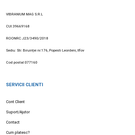
VIBRANIUM MAG S.R.L
CUI:39669168
ROONRC.J23/3490/2018
Sediu: Str. Biruinței nr.176, Popesti Leordeni, Ilfov
Cod postal:077160
SERVICII CLIENTI
Cont Client
Suport/Ajutor
Contact
Cum platesc?