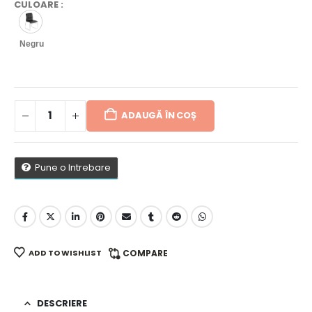
CULOARE
:
Negru
ADAUGĂ ÎN COȘ
Pune o Intrebare
ADD TO WISHLIST
COMPARE
DESCRIERE