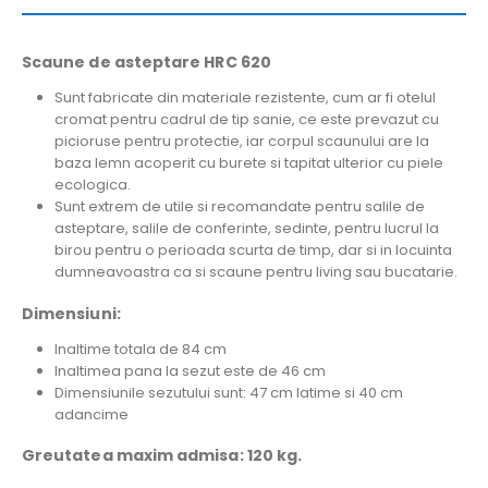
Scaune de asteptare HRC 620
Sunt fabricate din materiale rezistente, cum ar fi otelul
cromat pentru cadrul de tip sanie, ce este prevazut cu
picioruse pentru protectie, iar corpul scaunului are la
baza lemn acoperit cu burete si tapitat ulterior cu piele
ecologica.
Sunt extrem de utile si recomandate pentru salile de
asteptare, salile de conferinte, sedinte, pentru lucrul la
birou pentru o perioada scurta de timp, dar si in locuinta
dumneavoastra ca si scaune pentru living sau bucatarie.
Dimensiuni:
Inaltime totala de 84 cm
Inaltimea pana la sezut este de 46 cm
Dimensiunile sezutului sunt: 47 cm latime si 40 cm
adancime
Greutatea maxim admisa: 120 kg.