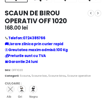
SCAUN DE BIROU
OPERATIV OFF 1020
168.00
lei
📞
Telefon:0724385766
🚚Livrare zilnica prin curier rapid
🦋
Greutatea maxim admisă:100 Kg
💰Preturile sunt cu TVA
📅Garantie:24 luni
SKU:
OFF1020
Categorii:
Scaune
,
Scaune bar
,
Scaune birou
,
Scaune operative
CULOARE
:
Alb
Gri
Negru