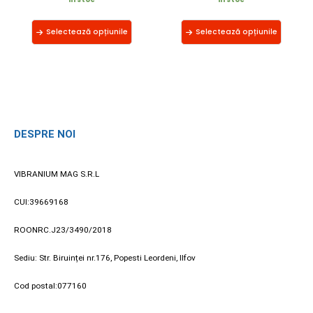
Selectează opțiunile
Selectează opțiunile
DESPRE NOI
VIBRANIUM MAG S.R.L
CUI:39669168
ROONRC.J23/3490/2018
Sediu: Str. Biruinței nr.176, Popesti Leordeni, Ilfov
Cod postal:077160