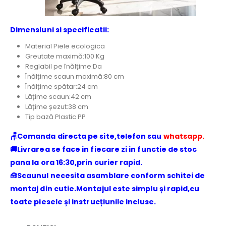
Dimensiuni si specificatii:
Material Piele ecologica
Greutate maximă:100 Kg
Reglabil pe înălțime:Da
Înălțime scaun maximă:80 cm
Înălțime spătar:24 cm
Lățime scaun:42 cm
Lățime șezut:38 cm
Tip bază Plastic PP
🪑Comanda directa pe site,telefon sau
whatsapp.
🚚Livrarea se face in fiecare zi in functie de stoc
pana la ora 16:30,prin curier rapid.
🧰Scaunul necesita asamblare conform schitei de
montaj din cutie
.
Montajul este simplu și rapid,cu
toate piesele și instrucțiunile incluse.