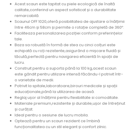
Acest scaun este tapitat cu piele ecologică de înaltă
calitate,conferind un aspect sofisticat și o durabilitate
remarcabilă.
Scaunul OFF 1020,oferă posibilitatea de ajustare a înălțimii
între 46cm și 58cm și permite o rotație completă de 360º.
Faciliteaza personalizarea poziției conform preferințelor
tale.
Baza sa robustă în formă de stea cu cinci colțuri este
echipată cu roți rezistente,asigurând o mișcare fluidă și
tăcută,perfectă pentru navigarea eficientă în spații de
lucru.
Construit pentru a suporta până la 100 kg,acest scaun
este gândit pentru utilizare intensă făcându-l potrivit într-
o varietate de medii.
Potrivit la spitale,laboratoare,birouri medicale și spații
educaționale,până la utilizarea de acasă.
Reglaj ușor al înălțimii pentru flexibilitate si comoditate.
Materiale premium,rezistente și durabile,ușor de întreținut
și curățat.
Ideal pentru o sesiune de lucru mobila.
Optează pentru un scaun rezident ce îmbină
funcționalitatea cu un stil elegant și confort zilnic.