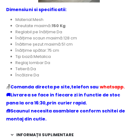
Dimensiuni si specificatii:
Material:Mesh
Greutate maximă
:150 Kg
Reglabil pe înălțime:Da
Înălțime scaun maximă:128 cm
Înăltime șezut maximă:51 cm
Înălțime spătar:75 cm
Tip bază:Metalica
Reglaj lombar:Da
Tetieră:Da
Încălzire:Da
🪑
Comanda directa pe site,telefon sau
whatsapp.
🚚Livrarea se face in fiecare zi in functie de stoc
pana la ora 16:30,prin curier rapid.
🧰Scaunul necesita asamblare conform schitei de
montaj din cutie.
INFORMAȚII SUPLIMENTARE