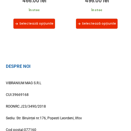
466.00
lei
496.00
lei
În stoc
În stoc
Selectează opțiunile
Selectează opțiunile
DESPRE NOI
VIBRANIUM MAG S.R.L
CUI:39669168
ROONRC.J23/3490/2018
Sediu: Str. Biruinței nr.176, Popesti Leordeni, Ilfov
Cod postal:077160