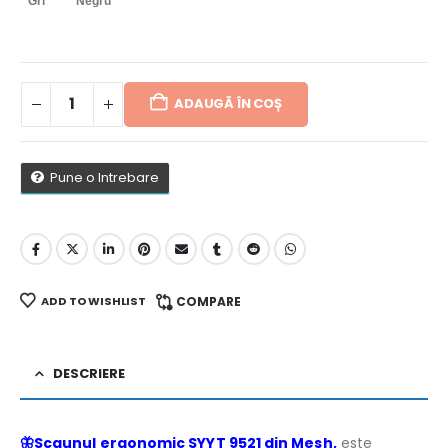
Gri
Negru
ADAUGĂ ÎN COȘ
Pune o Intrebare
ADD TO WISHLIST
COMPARE
DESCRIERE
🦋Scaunul ergonomic SYYT 9521 din Mesh
,
este