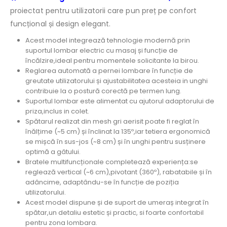
proiectat pentru utilizatorii care pun preț pe confort
funcțional și design elegant.
Acest model integrează tehnologie modernă prin
suportul lombar electric cu masaj și funcție de
încălzire,ideal pentru momentele solicitante la birou.
Reglarea automată a pernei lombare în funcție de
greutate utilizatorului și ajustabilitatea acesteia in unghi
contribuie la o postură corectă pe termen lung.
Suportul lombar este alimentat cu ajutorul adaptorului de
priza,inclus in colet.
Spătarul realizat din mesh gri aerisit poate fi reglat în
înălțime (~5 cm) și înclinat la 135º,iar tetiera ergonomică
se mișcă în sus-jos (~8 cm) și în unghi pentru susținere
optimă a gâtului.
Bratele multifuncționale completează experiența:se
reglează vertical (~6 cm),pivotant (360º), rabatabile și în
adâncime, adaptându-se în funcție de poziția
utilizatorului.
Acest model dispune și de suport de umeraș integrat în
spătar,un detaliu estetic și practic, si foarte confortabil
pentru zona lombara.