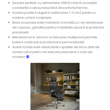
Șezutul ventilat, cu alimentare USB 5V,oferă circulație
constantă a aerul,reducând disconfortul termic.
Acesta poate fi reglat în adâncime (~3 cm) pentru a
susține corect coapsele.
Baza scaunului este metalică cromată,cu roți silențioase
din cauciuc, gândite pentru mobilitate ușoară și protecția
pardoselii.
Mecanismul A-sincron cu blocare multipunct permite
balans controlat și poziționare personalizată.
Acest model este ideal pentru spatiile de birou atat de
acasa cat si petru cel executiv,aducand o nota de
modern.
🦋