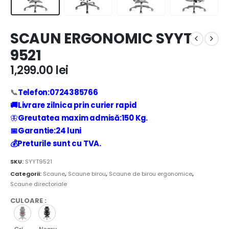
SCAUN ERGONOMIC SYYT
9521
1,299.00
lei
📞
Telefon:0724385766
🚚Livrare zilnica prin curier rapid
🦋
Greutatea maxim admisă:150 Kg.
📅Garantie:24 luni
💰Preturile sunt cu TVA.
SKU:
SYYT9521
Categorii:
Scaune
,
Scaune birou
,
Scaune de birou ergonomice
,
Scaune directoriale
CULOARE
: