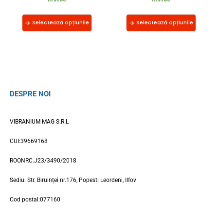
Selectează opțiunile
Selectează opțiunile
DESPRE NOI
VIBRANIUM MAG S.R.L
CUI:39669168
ROONRC.J23/3490/2018
Sediu: Str. Biruinței nr.176, Popesti Leordeni, Ilfov
Cod postal:077160