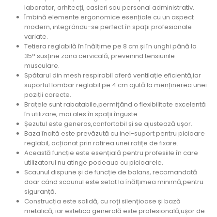
laborator, arhitecți, casieri sau personal administrativ.
Îmbină elemente ergonomice esențiale cu un aspect
modern, integrându-se perfect în spații profesionale
variate.
Tetiera reglabilă în înălțime pe 8 cm și în unghi până la
35° susține zona cervicală, prevenind tensiunile
musculare.
Spătarul din mesh respirabil oferă ventilație eficientă,iar
suportul lombar reglabil pe 4 cm ajută la menținerea unei
poziții corecte.
Brațele sunt rabatabile,permițând o flexibilitate excelentă
în utilizare, mai ales în spații înguste.
Șezutul este generos,confortabil și se ajustează ușor.
Baza înaltă este prevăzută cu inel-suport pentru picioare
reglabil, acționat prin rotirea unei rotițe de fixare.
Această funcție este esențială pentru profesiile în care
utilizatorul nu atinge podeaua cu picioarele.
Scaunul dispune și de funcție de balans, recomandată
doar când scaunul este setat la înălțimea minimă,pentru
siguranță.
Construcția este solidă, cu roți silențioase și bază
metalică, iar estetica generală este profesională,ușor de