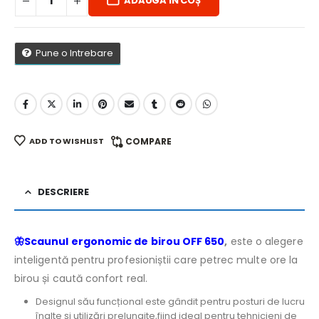
ADAUGĂ ÎN COȘ
Pune o Intrebare
ADD TO WISHLIST
COMPARE
DESCRIERE
🦋Scaunul ergonomic de birou OFF 650
,
este o alegere
inteligentă pentru profesioniștii care petrec multe ore la
birou și caută confort real.
Designul său funcțional este gândit pentru posturi de lucru
înalte și utilizări prelungite,fiind ideal pentru tehnicieni de