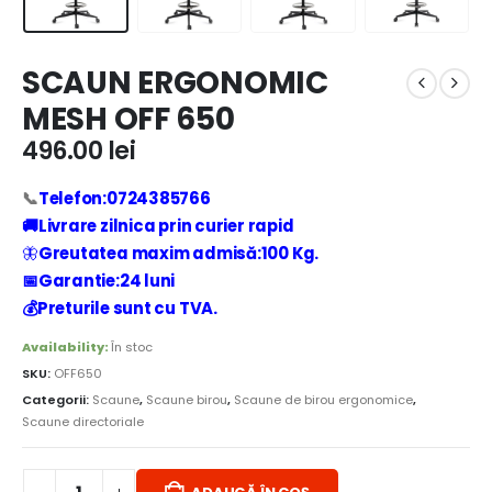
SCAUN ERGONOMIC
MESH OFF 650
496.00
lei
📞
Telefon:0724385766
🚚Livrare zilnica prin curier rapid
🦋
Greutatea maxim admisă:100 Kg.
📅Garantie:24 luni
💰Preturile sunt cu TVA.
Availability:
În stoc
SKU:
OFF650
Categorii:
Scaune
,
Scaune birou
,
Scaune de birou ergonomice
,
Scaune directoriale