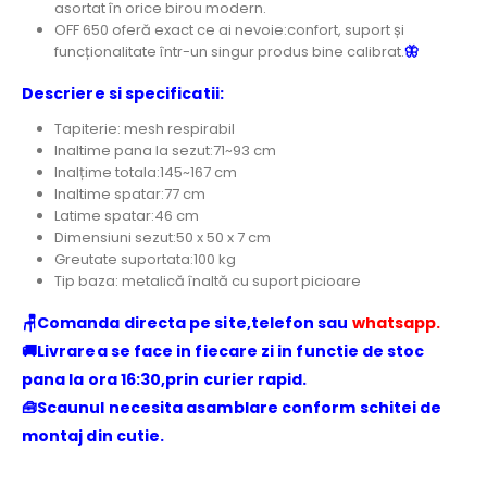
asortat în orice birou modern.
OFF 650 oferă exact ce ai nevoie:confort, suport și
funcționalitate într-un singur produs bine calibrat.
🦋
Descriere si specificatii:
Tapiterie: mesh respirabil
Inaltime pana la sezut:71~93 cm
Inalțime totala:145~167 cm
Inaltime spatar:77 cm
Latime spatar:46 cm
Dimensiuni sezut:50 x 50 x 7 cm
Greutate suportata:100 kg
Tip baza: metalică înaltă cu suport picioare
🪑Comanda directa pe site,telefon sau
whatsapp.
🚚Livrarea se face in fiecare zi in functie de stoc
pana la ora 16:30,prin curier rapid.
🧰Scaunul necesita asamblare conform schitei de
montaj din cutie.