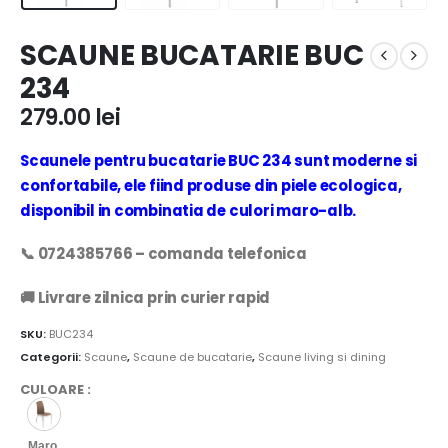
SCAUNE BUCATARIE BUC
234
279.00
lei
Scaunele pentru bucatarie BUC 234 sunt moderne si
confortabile, ele fiind produse din piele ecologica,
disponibil in combinatia de culori maro-alb.
📞 0724385766 – comanda telefonica
🚚 Livrare zilnica prin curier rapid
SKU:
BUC234
Categorii:
Scaune
,
Scaune de bucatarie
,
Scaune living si dining
CULOARE
:
Maro