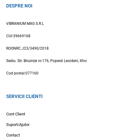
DESPRE NOI
VIBRANIUM MAG S.R.L
CUI:39669168
ROONRC.J23/3490/2018
Sediu: Str. Biruinței nr.176, Popesti Leordeni, Ilfov
Cod postal:077160
SERVICII CLIENTI
Cont Client
Suport/Ajutor
Contact