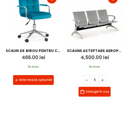
SCAUN DE BIROU PENTRU COPII OFF 328V
SCAUNE ASTEPTARE AEROPORT
466.00
lei
4,500.00
lei
În stoc
În stoc
Selectează opțiunile
Adaugă în coș