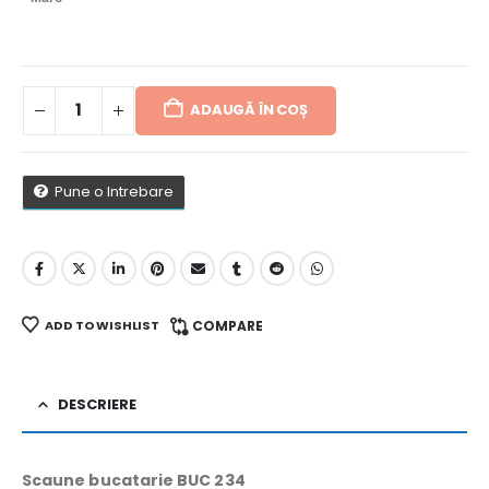
ADAUGĂ ÎN COȘ
Pune o Intrebare
ADD TO WISHLIST
COMPARE
DESCRIERE
Scaune bucatarie BUC 234