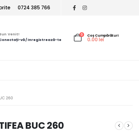
orite
0724 385 766
Bun Venit!
0
Coș Cumpărături
0.00
lei
Conectați-vă / Inregistrează-te
BUC 260
TIFEA BUC 260