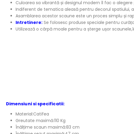
Culoarea sa vibrantă și designul modern îl fac o alegere 
Indiferent de tematica aleasă pentru decorul spatiului,
Asamblarea acestor scaune este un proces simplu și rap
Intretinere:
Se folosesc produse speciale pentru curățare
Utilizează o cârpă moale pentru a șterge ușor scaunele,î
Dimensiuni si specificatii:
Material:Catifea
Greutate maximă:110 Kg
Înălțime scaun maximă:83 cm
Înăltime șezut maximă:47 cm