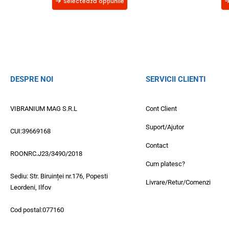
Selectează opțiunile
DESPRE NOI
SERVICII CLIENTI
VIBRANIUM MAG S.R.L
Cont Client
Suport/Ajutor
CUI:39669168
Contact
ROONRC.J23/3490/2018
Cum platesc?
Sediu: Str. Biruinței nr.176, Popesti
Livrare/Retur/Comenzi
Leordeni, Ilfov
Cod postal:077160