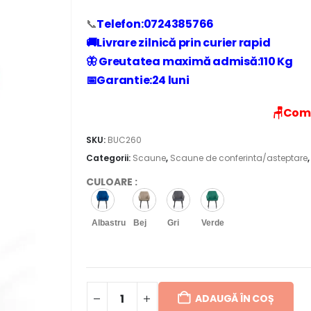
📞
Telefon:0724385766
🚚Livrare zilnică prin curier rapid
🦋 Greutatea maximă admisă:110 Kg
📅Garantie:24 luni
🪑
Coma
SKU:
BUC260
Categorii:
Scaune
,
Scaune de conferinta/asteptare
CULOARE
:
Albastru
Bej
Gri
Verde
ADAUGĂ ÎN COȘ