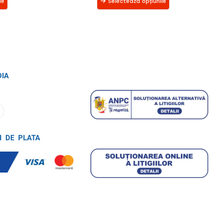
le
Selectează opțiunile
DIA
I DE PLATA