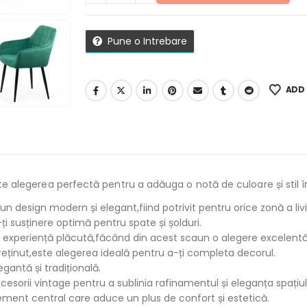
Pune o Intrebare
ADD 
e alegerea perfectă pentru a adăuga o notă de culoare și stil î
un design modern și elegant,fiind potrivit pentru orice zonă a livi
i susținere optimă pentru spate și șolduri.
o experiență plăcută,făcând din acest scaun o alegere excelentă
treținut,este alegerea ideală pentru a-ți completa decorul.
antă și tradițională.
esorii vintage pentru a sublinia rafinamentul și eleganța spațiul
lement central care aduce un plus de confort și estetică.