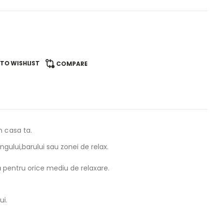
TO WISHLIST
COMPARE
n casa ta.
ngului,barului sau zonei de relax.
 pentru orice mediu de relaxare.
ui.