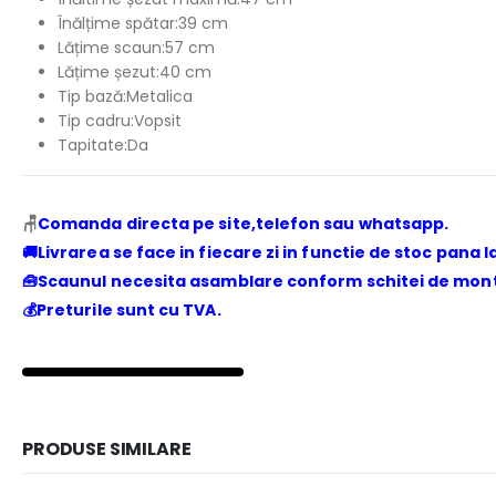
Înălțime spătar:39 cm
Lățime scaun:57 cm
Lățime șezut:40 cm
Tip bază:Metalica
Tip cadru:Vopsit
Tapitate:Da
🪑
Comanda directa pe site,telefon sau
whatsapp.
🚚Livrarea se face in fiecare zi in functie de stoc pana la
🧰Scaunul necesita asamblare conform schitei de monta
💰Preturile sunt cu TVA.
PRODUSE SIMILARE