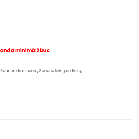
nda minimă:2 buc
,
Scaune de relaxare
,
Scaune living si dining