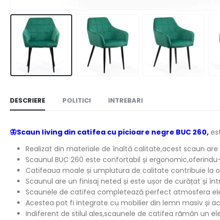
DESCRIERE
POLITICI
INTREBARI
🦋
Scaun living din catifea cu picioare negre BUC 260,
est
Realizat din materiale de înaltă calitate,acest scaun are 
Scaunul BUC 260 este confortabil și ergonomic,oferindu-ț
Catifeaua moale și umplutura de calitate contribuie la 
Scaunul are un finisaj neted și este ușor de curățat și în
Scaunele de catifea completează perfect atmosfera eleg
Acestea pot fi integrate cu mobilier din lemn masiv și acc
Indiferent de stilul ales,scaunele de catifea rămân un e