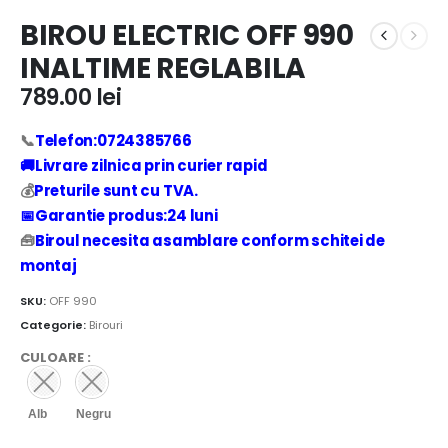
BIROU ELECTRIC OFF 990
INALTIME REGLABILA
789.00
lei
📞
Telefon:0724385766
🚚Livrare zilnica prin curier rapid
💰
Preturile sunt cu TVA.
📅Garantie produs:24 luni
🧰
Biroul necesita asamblare conform schitei de
montaj
SKU:
OFF 990
Categorie:
Birouri
CULOARE
:
Alb
Negru