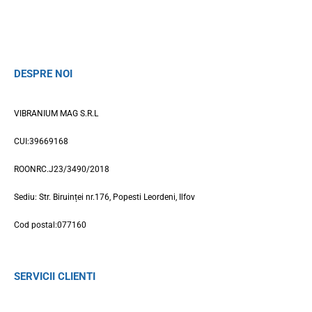
DESPRE NOI
VIBRANIUM MAG S.R.L
CUI:39669168
ROONRC.J23/3490/2018
Sediu: Str. Biruinței nr.176, Popesti Leordeni, Ilfov
Cod postal:077160
SERVICII CLIENTI