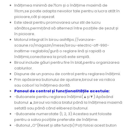
Inălțimea minimă de71cm și o înălțime maximă de
111cm,se poate adapta nevoilor tale pentru a lucra atât în
picioare,cât și așezat.
Este ideal pentru promovarea unui stil de lucru
sănătos,permițând să alternezi între pozițiile de șezut și
în picioare.
Motorul integrat în birou asihttps://vanzare-
scaune.ro/magazin/mese/birou-electric-off-990-
inaltime-reglabila/gură o reglare lină și rapidă a
înălțimii,conectarea la priză este simplă.
Biroul include găuri pentru fire în blat,pentru organizarea
cablurilor.
Dispune de un panou de control pentru reglarea înălțimii.
Prin apăsarea butonului de ajustare,biroul se va ridica
sau coborî la înălțimea dorită.
Panoul de control și funcționalitățile acestuia:
-Butoanele pentru reglarea înălțimii(▲și▼):Apăsând
butonul ▲,biroul va ridica blatul până la înălțimea maximă
setată sau până când eliberezi butonul.
-Butoanele numerotate (1, 2, 3):Acestea sunt folosite
pentru a salva pozițiile preferate de înălțime.
-Butonul „O”(Reset și alte funcții):Poți folosi acest buton