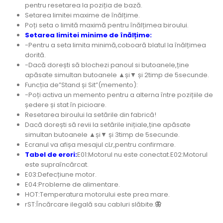
pentru resetarea la poziția de bază.
Setarea limitei maxime de înălțime.
Poți seta o limită maximă pentru înălțimea biroului.
Setarea limitei minime de înălțime:
-Pentru a seta limita minimă,coboară blatul la înălțimea
dorită.
-Dacă dorești să blochezi panoul si butoanele,ține
apăsate simultan butoanele ▲și▼ și 2timp de 5secunde.
Funcția de”Stand și Sit”(memento):
-Poți activa un memento pentru a alterna între pozițiile de
ședere și stat în picioare.
Resetarea biroului la setările din fabrică!
Dacă dorești să revii la setările inițiale,ține apăsate
simultan butoanele ▲și▼ și 3timp de 5secunde.
Ecranul va afișa mesajul cLr,pentru confirmare.
Tabel de erori:
E01:Motorul nu este conectat.E02:Motorul
este supraîncărcat.
E03:Defecțiune motor.
E04:Probleme de alimentare.
HOT:Temperatura motorului este prea mare.
rST:Încărcare ilegală sau cabluri slăbite.
🦋